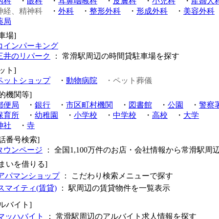
内科
・
眼科
・
耳鼻咽喉科
・
皮膚科
・
小児科
・
産婦人
神経、精神科
・
外科
・
整形外科
・
形成外科
・
美容外科
薬局
車場]
コインパーキング
三井のリパーク
： 常滑駅周辺の時間貸駐車場を探す
ット]
ペットショップ
・
動物病院
・ペット葬儀
公的機関等]
郵便局
・
銀行
・
市区町村機関
・
図書館
・
公園
・
警察
保育所
・
幼稚園
・
小学校
・
中学校
・
高校
・
大学
神社
・
寺
電話番号検索]
タウンページ
： 全国1,100万件のお店・会社情報から常滑駅周
住まいを借りる]
アパマンショップ
： こだわり検索メニューで探す
スマイティ(賃貸)
： 駅周辺の賃貸物件を一覧表示
アルバイト]
マッハバイト
： 常滑駅周辺のアルバイト求人情報を探す