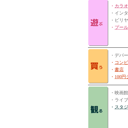
・
カラ
・イン
・ビリ
・
プー
・デパ
・
コン
・
書店
・
100
・映画
・ライ
・
スタ