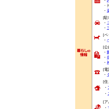
・
・
・
[駐
・
・
[ペ
・
[
・
・
・
[
・
[
・
・
[
・