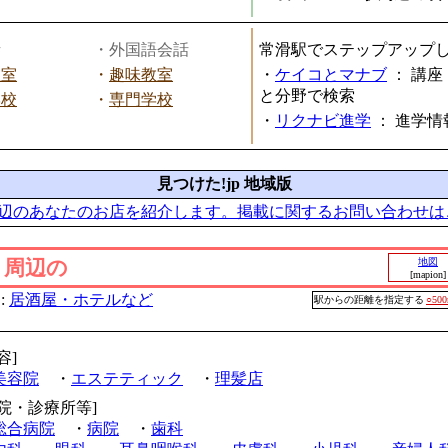
話
・外国語会話
常滑駅でステップアップ
教室
・
趣味教室
・
ケイコとマナブ
：
講座
と分野で検索
学校
・
専門学校
・
リクナビ進学
：
進学情
見つけた!jp 地域版
辺のあなたのお店を紹介します。掲載に関するお問い合わせは
」周辺の
地図
[mapion]
:
居酒屋・ホテルなど
駅からの距離を指定する
○50
容]
美容院
・
エステティック
・
理髪店
病院・診療所等]
総合病院
・
病院
・
歯科