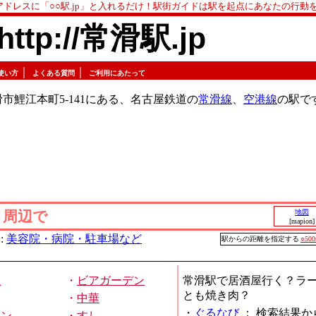
アドレスに「○○駅.jp」と入れるだけ！駅街ガイドは駅を起点にあなたの行動
http://常滑駅.jp
｜
｜
使い方
よくある質問
ご利用にあたって
市鯉江本町5-141にある、名古屋鉄道の
常滑線
、
空港線
の駅で
」周辺で
地図
[mapion]
:
美容院・病院・駐車場など
駅からの距離を指定する
○50
屋
・
ビアガーデン
常滑駅で居酒屋行く？ラ
とも焼き肉？
・
中華
・
ぐるなび
：
検索結果か
メン
・
すし