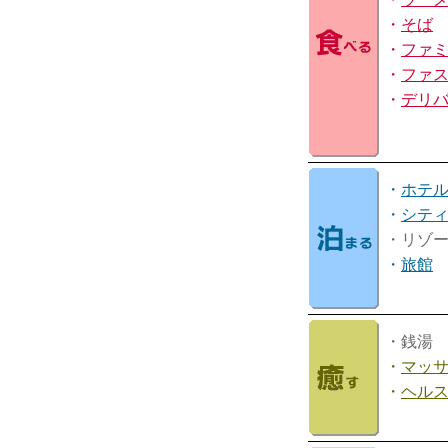
・
そば
・
ファ
・
ファ
・
デリ
・
ホテ
・
シテ
・リゾ
・
旅館
・銭湯
・
マッ
・
ヘル