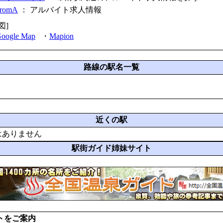
fromA
：
アルバイト求人情報
図]
oogle Map
・
Mapion
路線の駅名一覧
近くの駅
はありません
駅街ガイド姉妹サイト
トをご案内