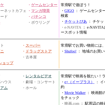
オケ
・
ゲームセンター
常滑駅で遊ぼう！
ターネットカフェ
・
マンガ喫茶
・
GIGO
：
ゲームセンタ
検索
ヤード
・
パチンコ
・
チケットぴあ
：
チケッ
ル
・ボウリング
・e-NAVITA
：
e-NAVI
ースポット情報
ート
・
スーパー
常滑駅でお買い物前には
ビニ
・
ドラッグストア
・
Shufoo!
：
地域のお買い
・古本屋
円ショップ
館
・
レンタルビデオ
常滑駅で映画を観たい！
ブハウス
・劇場・コンサート
・
e+（イープラス）
：
イ
約
ジアム
・ホール
・
Movie Walker
：
映画館
をチェック
・映画.com
：
駅周辺の映