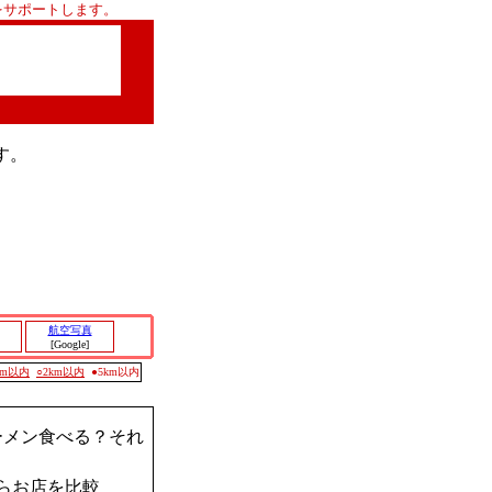
をサポートします。
す。
航空写真
[Google]
0m以内
○2km以内
●5km以内
ーメン食べる？それ
らお店を比較