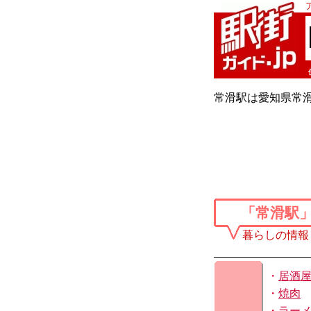
常滑駅は愛知県常滑
「常滑駅
暮らしの情報
・
居酒
・
焼肉
・
ラー