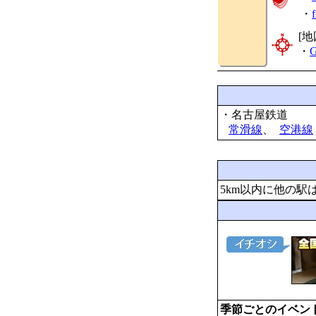
・
[地
・
G
・名古屋鉄道
常滑線
、
空港線
5km以内に他の駅
季節ごとのイベン