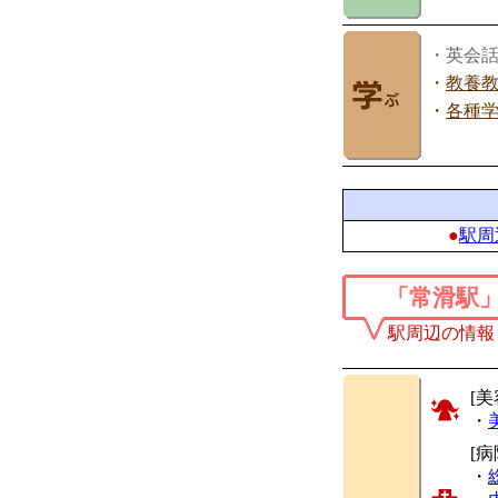
・英会
・
教養
・
各種
●
駅周
「常滑駅
駅周辺の情報
[美
・
[
・