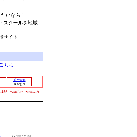
したいなら！
・スクールを地域
報サイト
こちら
航空写真
[Google]
0m以内
○2km以内
●5km以内