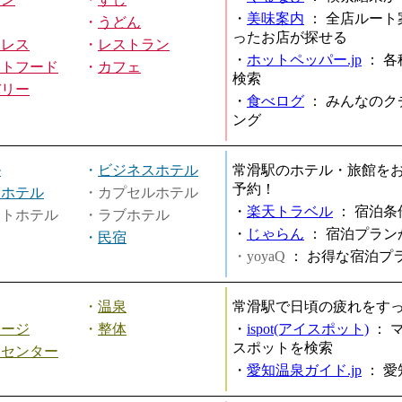
・
美味案内
：
全店ルート
・
うどん
ったお店が探せる
ミレス
・
レストラン
・
ホットペッパー.jp
：
各
ストフード
・
カフェ
検索
バリー
・
食べログ
：
みんなのク
ング
ル
・
ビジネスホテル
常滑駅のホテル・旅館を
予約！
ィホテル
・カプセルホテル
・
楽天トラベル
：
宿泊条
ートホテル
・ラブホテル
・
じゃらん
：
宿泊プラン
・
民宿
・yoyaQ
：
お得な宿泊プ
・
温泉
常滑駅で日頃の疲れをす
サージ
・
整体
・
ispot(アイスポット)
：
スポットを検索
スセンター
・
愛知温泉ガイド.jp
：
愛