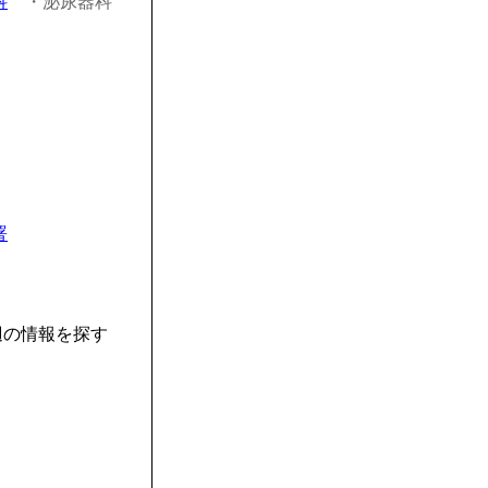
科
・泌尿器科
署
辺の情報を探す