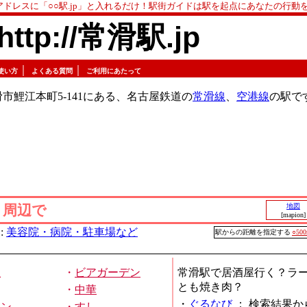
アドレスに「○○駅.jp」と入れるだけ！駅街ガイドは駅を起点にあなたの行動
http://常滑駅.jp
｜
｜
使い方
よくある質問
ご利用にあたって
市鯉江本町5-141にある、名古屋鉄道の
常滑線
、
空港線
の駅で
」周辺で
地図
[mapion]
:
美容院・病院・駐車場など
駅からの距離を指定する
○50
屋
・
ビアガーデン
常滑駅で居酒屋行く？ラ
とも焼き肉？
・
中華
・
ぐるなび
：
検索結果か
メン
・
すし