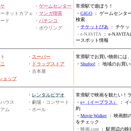
オケ
・
ゲームセンター
常滑駅で遊ぼう！
ターネットカフェ
・
マンガ喫茶
・
GIGO
：
ゲームセンタ
検索
ヤード
・
パチンコ
・
チケットぴあ
：
チケッ
ル
・ボウリング
・e-NAVITA
：
e-NAVI
ースポット情報
ート
・
スーパー
常滑駅でお買い物前には
ビニ
・
ドラッグストア
・
Shufoo!
：
地域のお買い
・古本屋
円ショップ
館
・
レンタルビデオ
常滑駅で映画を観たい！
ブハウス
・劇場・コンサート
・
e+（イープラス）
：
イ
約
ジアム
・ホール
・
Movie Walker
：
映画館
をチェック
・映画.com
：
駅周辺の映