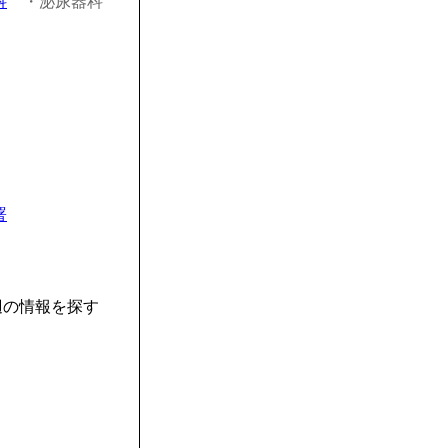
科
・泌尿器科
署
辺の情報を探す