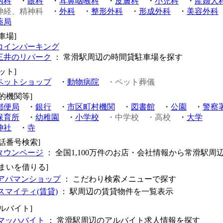
内科
・
眼科
・
耳鼻咽喉科
・
皮膚科
・
小児科
・
産婦人
神経、精神科
・
外科
・
整形外科
・
形成外科
・
美容外科
薬局
車場]
コインパーキング
三井のリパーク
： 常滑駅周辺の時間貸駐車場を探す
ット]
ペットショップ
・
動物病院
・ペット葬儀
公的機関等]
郵便局
・
銀行
・
市区町村機関
・
図書館
・
公園
・
警察
保育所
・
幼稚園
・
小学校
・中学校
・高校
・
大学
神社
・
寺
電話番号検索]
タウンページ
： 全国1,100万件のお店・会社情報から常滑駅周
住まいを借りる]
アパマンショップ
： こだわり検索メニューで探す
スマイティ(賃貸)
： 駅周辺の賃貸物件を一覧表示
アルバイト]
マッハバイト
： 常滑駅周辺のアルバイト求人情報を探す