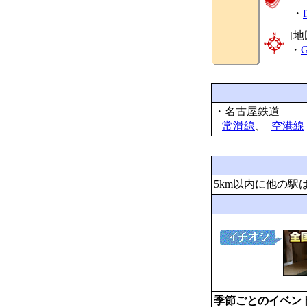
・
[地
・
G
・名古屋鉄道
常滑線
、
空港線
5km以内に他の駅
季節ごとのイベン