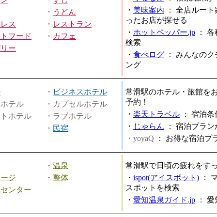
・
美味案内
：
全店ルート
・
うどん
ったお店が探せる
ミレス
・
レストラン
・
ホットペッパー.jp
：
各
ストフード
・
カフェ
検索
バリー
・
食べログ
：
みんなのク
ング
ル
・
ビジネスホテル
常滑駅のホテル・旅館を
予約！
ィホテル
・カプセルホテル
・
楽天トラベル
：
宿泊条
ートホテル
・ラブホテル
・
じゃらん
：
宿泊プラン
・
民宿
・yoyaQ
：
お得な宿泊プ
・
温泉
常滑駅で日頃の疲れをす
サージ
・
整体
・
ispot(アイスポット)
：
スポットを検索
スセンター
・
愛知温泉ガイド.jp
：
愛