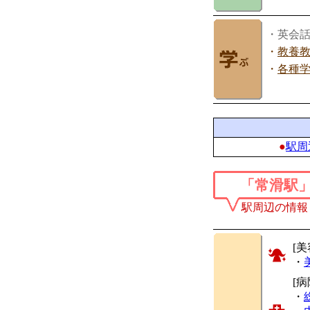
・英会
・
教養
・
各種
●
駅周
「常滑駅
駅周辺の情報
[美
・
[
・