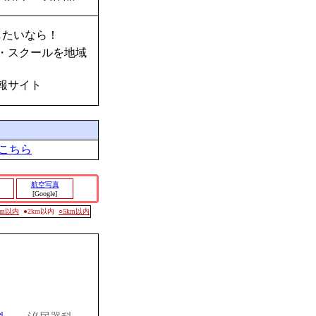
したいなら！
・スクールを地域
報サイト
こちら
航空写真
[Google]
0m以内
●2km以内
○5km以内