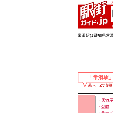
常滑駅は愛知県常滑
「常滑駅
暮らしの情報
・
居酒
・
焼肉
・
ラー