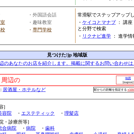
話
・外国語会話
常滑駅でステップアップ
教室
・趣味教室
・
ケイコとマナブ
：
講座
と分野で検索
学校
・
専門学校
・
リクナビ進学
：
進学情
見つけた!jp 地域版
辺のあなたのお店を紹介します。掲載に関するお問い合わせは
」周辺の
地図
[mapion]
:
居酒屋・ホテルなど
駅からの距離を指定する
○50
容]
美容院
・
エステティック
・
理髪店
病院・診療所等]
総合病院
・
病院
・
歯科