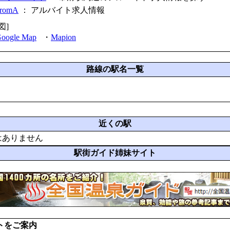
fromA
：
アルバイト求人情報
図]
oogle Map
・
Mapion
路線の駅名一覧
近くの駅
はありません
駅街ガイド姉妹サイト
トをご案内