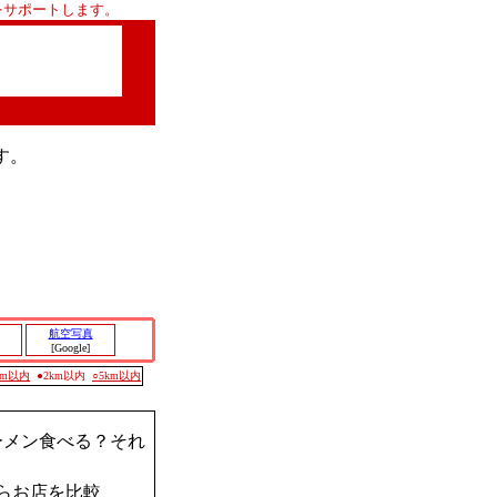
をサポートします。
す。
航空写真
[Google]
0m以内
●2km以内
○5km以内
ーメン食べる？それ
らお店を比較