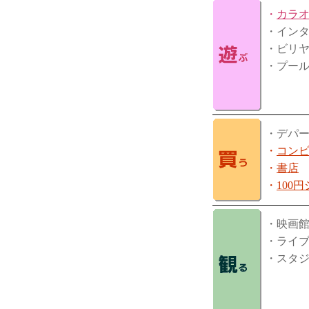
・
カラ
・イン
・ビリ
・プー
・デパ
・
コン
・
書店
・
100
・映画
・ライ
・スタ