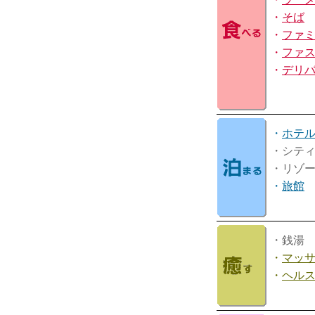
・
そば
・
ファ
・
ファ
・
デリ
・
ホテ
・シテ
・リゾ
・
旅館
・銭湯
・
マッ
・
ヘル