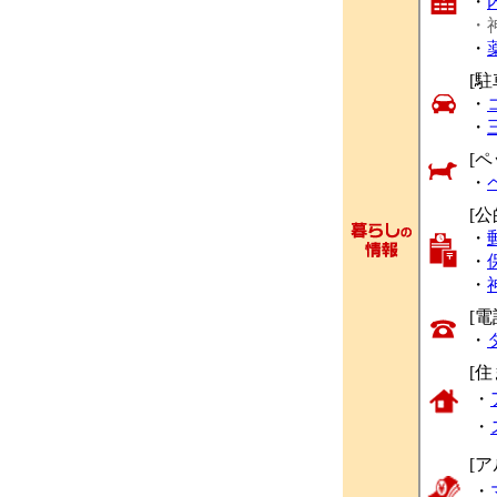
・
・
・
[駐
・
・
[ペ
・
[
・
・
・
[
・
[
・
・
[
・